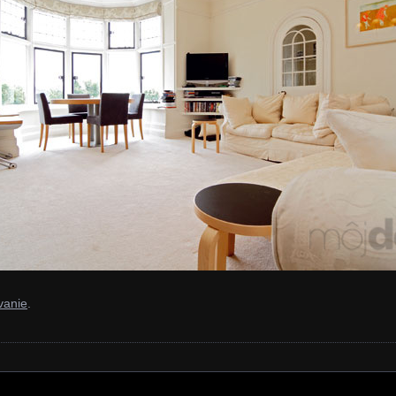
vanie
.