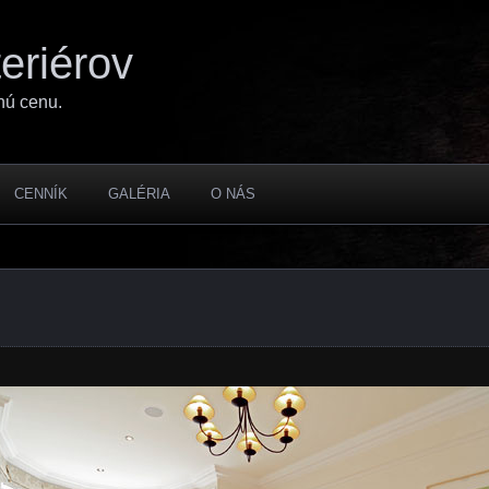
eriérov
nú cenu.
CENNÍK
GALÉRIA
O NÁS