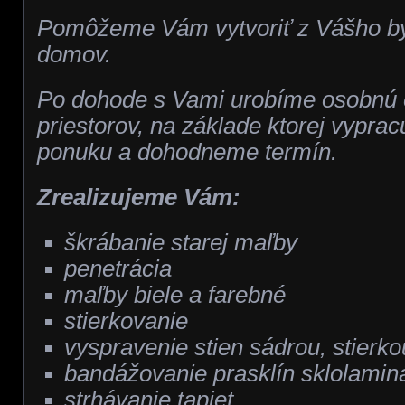
Pomôžeme Vám vytvoriť z Vášho by
domov.
Po dohode s Vami urobíme osobnú 
priestorov, na základe ktorej vypr
ponuku a dohodneme termín.
Zrealizujeme Vám:
škrábanie starej maľby
penetrácia
maľby biele a farebné
stierkovanie
vyspravenie stien sádrou, stierko
bandážovanie prasklín sklolamin
strhávanie tapiet