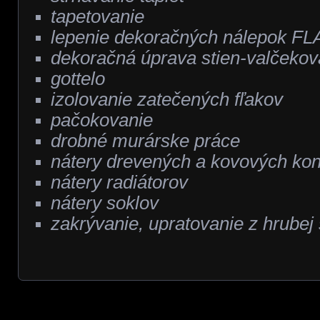
tapetovanie
lepenie dekoračných nálepok F
dekoračná úprava stien-valčekova
gottelo
izolovanie zatečených fľakov
pačokovanie
drobné murárske práce
nátery drevených a kovových kon
nátery radiátorov
nátery soklov
zakrývanie, upratovanie z hrubej